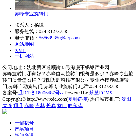
赤峰专业旋转门
联系人：杨斌
服务热线：024-31273758
电子邮箱：
565689350@qq.com
网站地图
XML
手机网站
公司地址：沈北新区通顺街33号海漫不锈钢产业园
赤峰旋转门哪家好？赤峰自动旋转门报价是多少？赤峰专业旋
转门质量怎么样？沈阳迈辉科技有限公司专业承接赤峰旋转
门,赤峰自动旋转门,赤峰专业旋转门,电话:024-31273758
备案号:
辽ICP备18006487号-2
Powered by
筑巢ECMS
Copyright© http://www.xdd.com(
复制链接
) 热门城市推广:
沈阳
大连
通辽
赤峰
吉林
长春
营口
哈尔滨
一键拨号
产品项目
新闻资讯