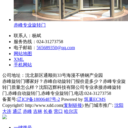
赤峰专业旋转门
联系人：杨斌
服务热线：024-31273758
电子邮箱：
565689350@qq.com
网站地图
XML
手机网站
公司地址：沈北新区通顺街33号海漫不锈钢产业园
赤峰旋转门哪家好？赤峰自动旋转门报价是多少？赤峰专业旋
转门质量怎么样？沈阳迈辉科技有限公司专业承接赤峰旋转
门,赤峰自动旋转门,赤峰专业旋转门,电话:024-31273758
备案号:
辽ICP备18006487号-2
Powered by
筑巢ECMS
Copyright© http://www.xdd.com(
复制链接
) 热门城市推广:
沈阳
大连
通辽
赤峰
吉林
长春
营口
哈尔滨
一键拨号