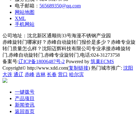
电子邮箱：
565689350@qq.com
网站地图
XML
手机网站
公司地址：沈北新区通顺街33号海漫不锈钢产业园
赤峰旋转门哪家好？赤峰自动旋转门报价是多少？赤峰专业旋
转门质量怎么样？沈阳迈辉科技有限公司专业承接赤峰旋转
门,赤峰自动旋转门,赤峰专业旋转门,电话:024-31273758
备案号:
辽ICP备18006487号-2
Powered by
筑巢ECMS
Copyright© http://www.xdd.com(
复制链接
) 热门城市推广:
沈阳
大连
通辽
赤峰
吉林
长春
营口
哈尔滨
一键拨号
产品项目
新闻资讯
返回首页