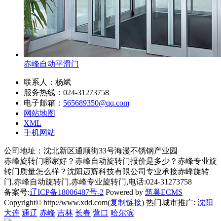
赤峰自动平滑门
联系人：杨斌
服务热线：024-31273758
电子邮箱：
565689350@qq.com
网站地图
XML
手机网站
公司地址：沈北新区通顺街33号海漫不锈钢产业园
赤峰旋转门哪家好？赤峰自动旋转门报价是多少？赤峰专业旋
转门质量怎么样？沈阳迈辉科技有限公司专业承接赤峰旋转
门,赤峰自动旋转门,赤峰专业旋转门,电话:024-31273758
备案号:
辽ICP备18006487号-2
Powered by
筑巢ECMS
Copyright© http://www.xdd.com(
复制链接
) 热门城市推广:
沈阳
大连
通辽
赤峰
吉林
长春
营口
哈尔滨