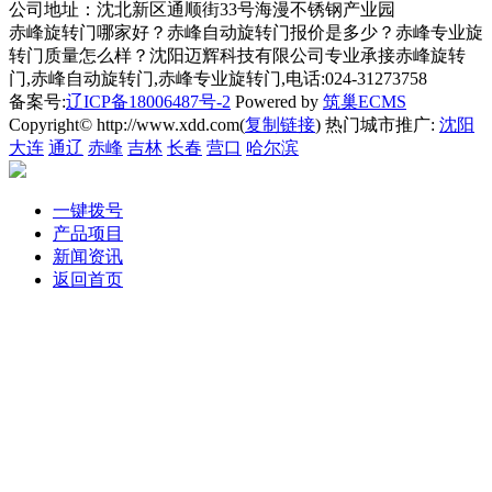
公司地址：沈北新区通顺街33号海漫不锈钢产业园
赤峰旋转门哪家好？赤峰自动旋转门报价是多少？赤峰专业旋
转门质量怎么样？沈阳迈辉科技有限公司专业承接赤峰旋转
门,赤峰自动旋转门,赤峰专业旋转门,电话:024-31273758
备案号:
辽ICP备18006487号-2
Powered by
筑巢ECMS
Copyright© http://www.xdd.com(
复制链接
) 热门城市推广:
沈阳
大连
通辽
赤峰
吉林
长春
营口
哈尔滨
一键拨号
产品项目
新闻资讯
返回首页