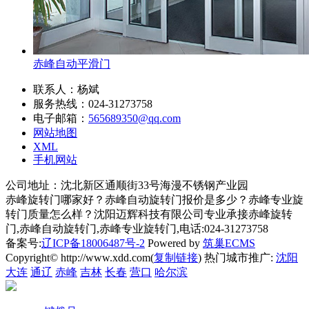
赤峰自动平滑门
联系人：杨斌
服务热线：024-31273758
电子邮箱：
565689350@qq.com
网站地图
XML
手机网站
公司地址：沈北新区通顺街33号海漫不锈钢产业园
赤峰旋转门哪家好？赤峰自动旋转门报价是多少？赤峰专业旋
转门质量怎么样？沈阳迈辉科技有限公司专业承接赤峰旋转
门,赤峰自动旋转门,赤峰专业旋转门,电话:024-31273758
备案号:
辽ICP备18006487号-2
Powered by
筑巢ECMS
Copyright© http://www.xdd.com(
复制链接
) 热门城市推广:
沈阳
大连
通辽
赤峰
吉林
长春
营口
哈尔滨