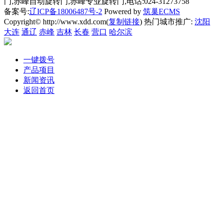
门,赤峰自动旋转门,赤峰专业旋转门,电话:024-31273758
备案号:
辽ICP备18006487号-2
Powered by
筑巢ECMS
Copyright© http://www.xdd.com(
复制链接
) 热门城市推广:
沈阳
大连
通辽
赤峰
吉林
长春
营口
哈尔滨
一键拨号
产品项目
新闻资讯
返回首页