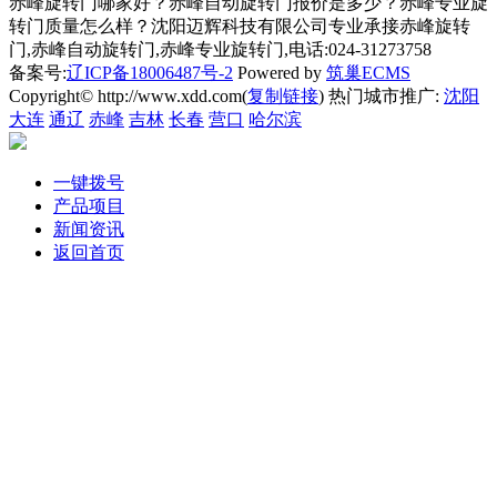
赤峰旋转门哪家好？赤峰自动旋转门报价是多少？赤峰专业旋
转门质量怎么样？沈阳迈辉科技有限公司专业承接赤峰旋转
门,赤峰自动旋转门,赤峰专业旋转门,电话:024-31273758
备案号:
辽ICP备18006487号-2
Powered by
筑巢ECMS
Copyright© http://www.xdd.com(
复制链接
) 热门城市推广:
沈阳
大连
通辽
赤峰
吉林
长春
营口
哈尔滨
一键拨号
产品项目
新闻资讯
返回首页