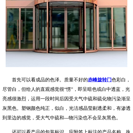
首先可以看成品的色泽。质量不好的
赤峰旋转门
色彩白，
尽管白，但给人的直观感觉很“愣”，即呈暗色或白中透蓝，光
亮感很激烈，运用一段时间后因受大气中硫和硫化物污染渐呈
灰黑色。塑钢颜色纯正，似白，光洁感晶莹剔透柔和，有渗透
到里边的感觉，受大气中硫和---物污染也不会呈灰黑色。
还可以看产品的包装标识，应附签上标注的产品名称、执