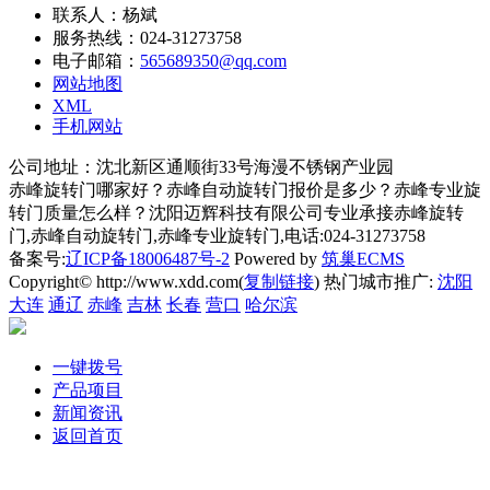
联系人：杨斌
服务热线：024-31273758
电子邮箱：
565689350@qq.com
网站地图
XML
手机网站
公司地址：沈北新区通顺街33号海漫不锈钢产业园
赤峰旋转门哪家好？赤峰自动旋转门报价是多少？赤峰专业旋
转门质量怎么样？沈阳迈辉科技有限公司专业承接赤峰旋转
门,赤峰自动旋转门,赤峰专业旋转门,电话:024-31273758
备案号:
辽ICP备18006487号-2
Powered by
筑巢ECMS
Copyright© http://www.xdd.com(
复制链接
) 热门城市推广:
沈阳
大连
通辽
赤峰
吉林
长春
营口
哈尔滨
一键拨号
产品项目
新闻资讯
返回首页