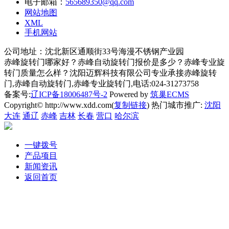
电子邮箱：
565689350@qq.com
网站地图
XML
手机网站
公司地址：沈北新区通顺街33号海漫不锈钢产业园
赤峰旋转门哪家好？赤峰自动旋转门报价是多少？赤峰专业旋
转门质量怎么样？沈阳迈辉科技有限公司专业承接赤峰旋转
门,赤峰自动旋转门,赤峰专业旋转门,电话:024-31273758
备案号:
辽ICP备18006487号-2
Powered by
筑巢ECMS
Copyright© http://www.xdd.com(
复制链接
) 热门城市推广:
沈阳
大连
通辽
赤峰
吉林
长春
营口
哈尔滨
一键拨号
产品项目
新闻资讯
返回首页