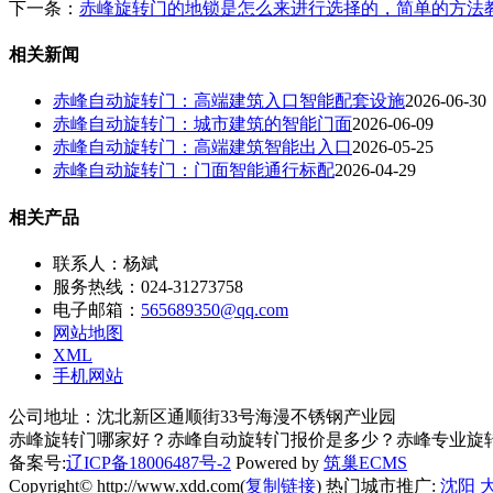
下一条：
赤峰旋转门的地锁是怎么来进行选择的，简单的方法
相关新闻
赤峰自动旋转门：高端建筑入口智能配套设施
2026-06-30
赤峰自动旋转门：城市建筑的智能门面
2026-06-09
赤峰自动旋转门：高端建筑智能出入口
2026-05-25
赤峰自动旋转门：门面智能通行标配
2026-04-29
相关产品
联系人：杨斌
服务热线：024-31273758
电子邮箱：
565689350@qq.com
网站地图
XML
手机网站
公司地址：沈北新区通顺街33号海漫不锈钢产业园
赤峰旋转门哪家好？赤峰自动旋转门报价是多少？赤峰专业旋转门质
备案号:
辽ICP备18006487号-2
Powered by
筑巢ECMS
Copyright© http://www.xdd.com(
复制链接
) 热门城市推广:
沈阳