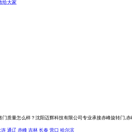
教给大家
量怎么样？沈阳迈辉科技有限公司专业承接赤峰旋转门,赤峰自动旋转门
大连
通辽
赤峰
吉林
长春
营口
哈尔滨