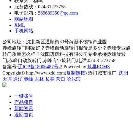
联系人：杨斌
服务热线：024-31273758
电子邮箱：
565689350@qq.com
网站地图
XML
手机网站
公司地址：沈北新区通顺街33号海漫不锈钢产业园
赤峰旋转门哪家好？赤峰自动旋转门报价是多少？赤峰专业旋
转门质量怎么样？沈阳迈辉科技有限公司专业承接赤峰旋转
门,赤峰自动旋转门,赤峰专业旋转门,电话:024-31273758
备案号:
辽ICP备18006487号-2
Powered by
筑巢ECMS
Copyright© http://www.xdd.com(
复制链接
) 热门城市推广:
沈阳
大连
通辽
赤峰
吉林
长春
营口
哈尔滨
一键拨号
产品项目
新闻资讯
返回首页