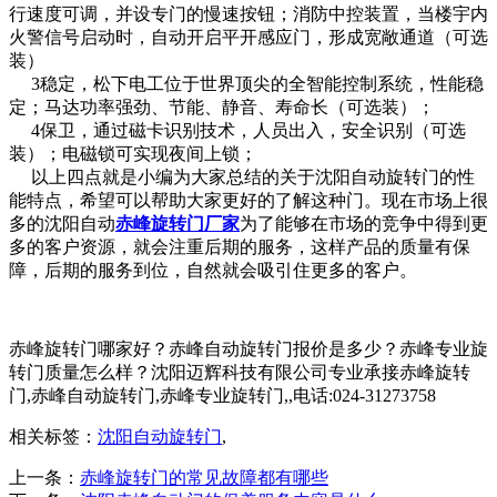
行速度可调，并设专门的慢速按钮；消防中控装置，当楼宇内
火警信号启动时，自动开启平开感应门，形成宽敞通道（可选
装）
3稳定，松下电工位于世界顶尖的全智能控制系统，性能稳
定；马达功率强劲、节能、静音、寿命长（可选装）；
4保卫，通过磁卡识别技术，人员出入，安全识别（可选
装）；电磁锁可实现夜间上锁；
以上四点就是小编为大家总结的关于沈阳自动旋转门的性
能特点，希望可以帮助大家更好的了解这种门。现在市场上很
多的沈阳自动
赤峰旋转门厂家
为了能够在市场的竞争中得到更
多的客户资源，就会注重后期的服务，这样产品的质量有保
障，后期的服务到位，自然就会吸引住更多的客户。
赤峰旋转门哪家好？赤峰自动旋转门报价是多少？赤峰专业旋
转门质量怎么样？沈阳迈辉科技有限公司专业承接赤峰旋转
门,赤峰自动旋转门,赤峰专业旋转门,,电话:024-31273758
相关标签：
沈阳自动旋转门
,
上一条：
赤峰旋转门的常见故障都有哪些