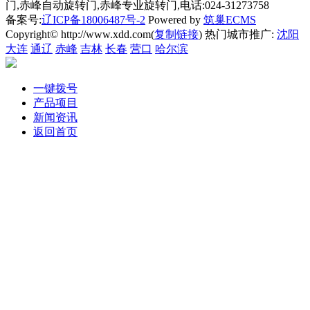
门,赤峰自动旋转门,赤峰专业旋转门,电话:024-31273758
备案号:
辽ICP备18006487号-2
Powered by
筑巢ECMS
Copyright© http://www.xdd.com(
复制链接
) 热门城市推广:
沈阳
大连
通辽
赤峰
吉林
长春
营口
哈尔滨
一键拨号
产品项目
新闻资讯
返回首页