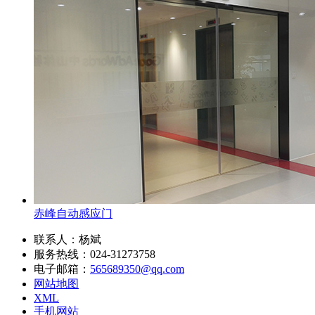
赤峰自动感应门
联系人：杨斌
服务热线：024-31273758
电子邮箱：
565689350@qq.com
网站地图
XML
手机网站