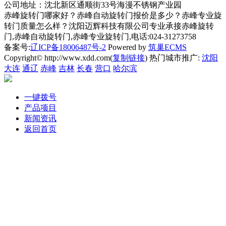
公司地址：沈北新区通顺街33号海漫不锈钢产业园
赤峰旋转门哪家好？赤峰自动旋转门报价是多少？赤峰专业旋
转门质量怎么样？沈阳迈辉科技有限公司专业承接赤峰旋转
门,赤峰自动旋转门,赤峰专业旋转门,电话:024-31273758
备案号:
辽ICP备18006487号-2
Powered by
筑巢ECMS
Copyright© http://www.xdd.com(
复制链接
) 热门城市推广:
沈阳
大连
通辽
赤峰
吉林
长春
营口
哈尔滨
一键拨号
产品项目
新闻资讯
返回首页